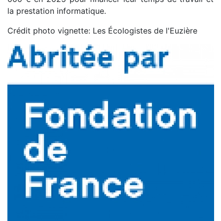
la prestation informatique.
Crédit photo vignette: Les Écologistes de l'Euzière